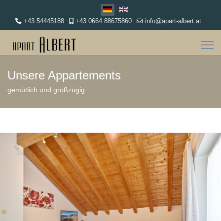
Sprache auswählen
+43 54445188
+43 0664 88675860
info@apart-albert.at
Unsere Appartements
gemütlich und großzügig