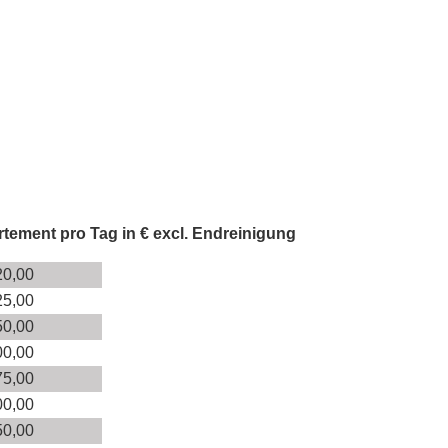
rtement pro Tag in € excl. Endreinigung
20,00
25,00
50,00
00,00
75,00
00,00
50,00